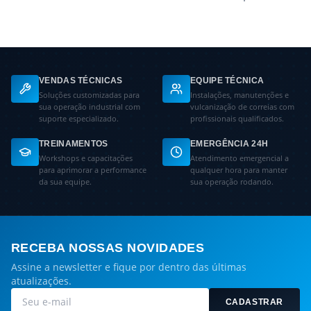
VENDAS TÉCNICAS
EQUIPE TÉCNICA
Soluções customizadas para
Instalações, manutenções e
sua operação industrial com
vulcanização de correias com
suporte especializado.
profissionais qualificados.
TREINAMENTOS
EMERGÊNCIA 24H
Workshops e capacitações
Atendimento emergencial a
para aprimorar a performance
qualquer hora para manter
da sua equipe.
sua operação rodando.
RECEBA NOSSAS NOVIDADES
Assine a newsletter e fique por dentro das últimas
atualizações.
CADASTRAR