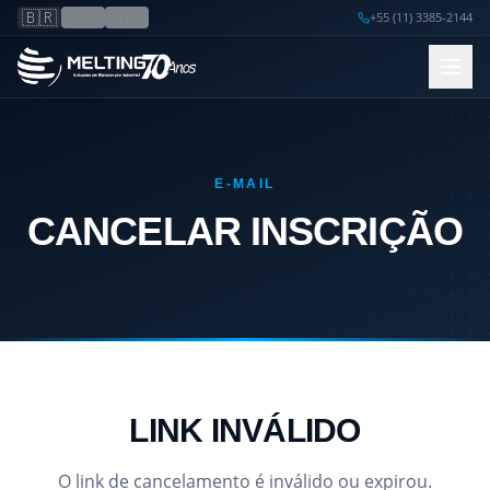
🇧🇷
🇪🇸
🇺🇸
+55 (11) 3385-2144
E-MAIL
CANCELAR INSCRIÇÃO
LINK INVÁLIDO
O link de cancelamento é inválido ou expirou.