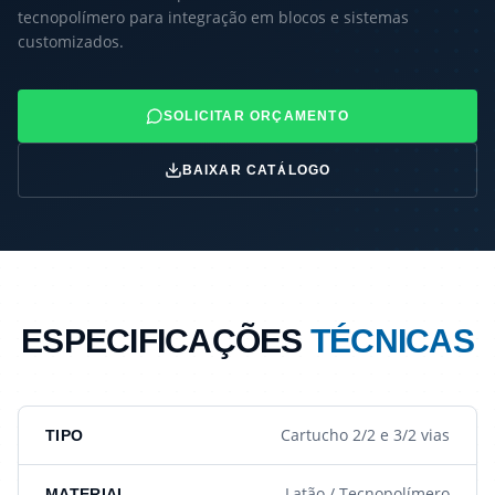
tecnopolímero para integração em blocos e sistemas
customizados.
SOLICITAR ORÇAMENTO
BAIXAR CATÁLOGO
ESPECIFICAÇÕES
TÉCNICAS
Cartucho 2/2 e 3/2 vias
TIPO
Latão / Tecnopolímero
MATERIAL