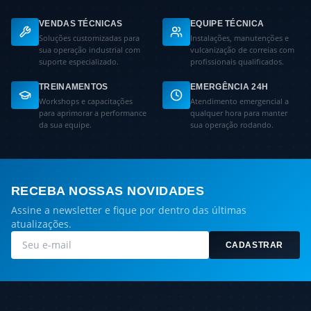
VENDAS TÉCNICAS
EQUIPE TÉCNICA
Soluções customizadas para
Instalações, manutenções e
sua operação industrial com
vulcanização de correias com
suporte especializado.
profissionais qualificados.
TREINAMENTOS
EMERGÊNCIA 24H
Workshops e capacitações
Atendimento emergencial a
para aprimorar a performance
qualquer hora para manter
da sua equipe.
sua operação rodando.
RECEBA NOSSAS NOVIDADES
Assine a newsletter e fique por dentro das últimas
atualizações.
CADASTRAR