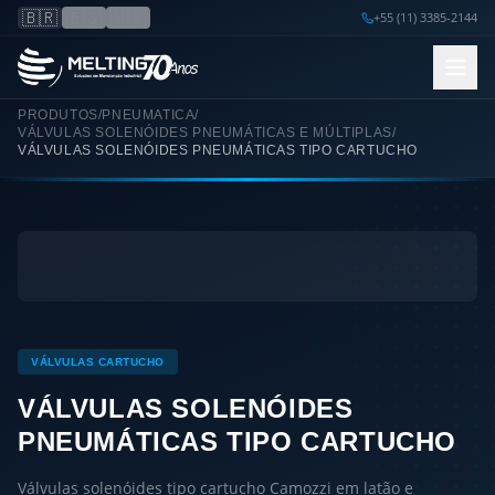
🇧🇷
🇪🇸
🇺🇸
+55 (11) 3385-2144
PRODUTOS
/
PNEUMATICA
/
VÁLVULAS SOLENÓIDES PNEUMÁTICAS E MÚLTIPLAS
/
VÁLVULAS SOLENÓIDES PNEUMÁTICAS TIPO CARTUCHO
VÁLVULAS CARTUCHO
VÁLVULAS SOLENÓIDES
PNEUMÁTICAS TIPO CARTUCHO
Válvulas solenóides tipo cartucho Camozzi em latão e