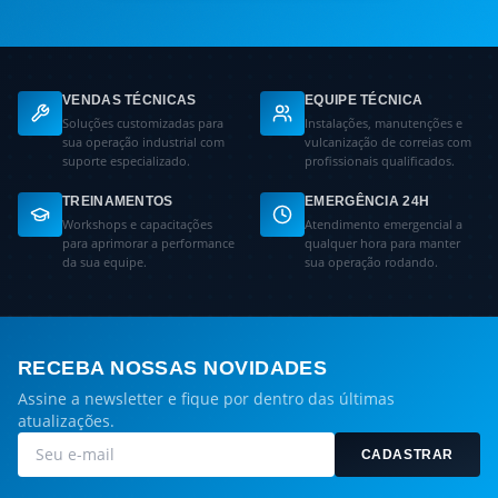
VENDAS TÉCNICAS
EQUIPE TÉCNICA
Soluções customizadas para
Instalações, manutenções e
sua operação industrial com
vulcanização de correias com
suporte especializado.
profissionais qualificados.
TREINAMENTOS
EMERGÊNCIA 24H
Workshops e capacitações
Atendimento emergencial a
para aprimorar a performance
qualquer hora para manter
da sua equipe.
sua operação rodando.
RECEBA NOSSAS NOVIDADES
Assine a newsletter e fique por dentro das últimas
atualizações.
CADASTRAR