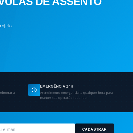
LVULAS DE ASSENTO
rojeto.
EMERGÊNCIA 24H
primorar a
Atendimento emergencial a qualquer hora para
manter sua operação rodando.
CADASTRAR