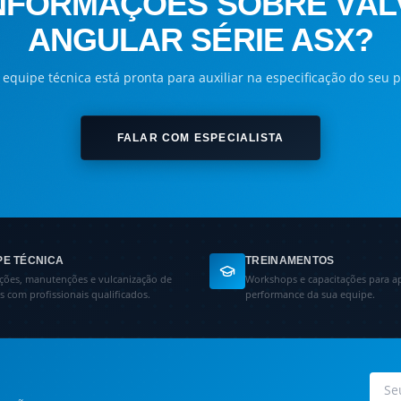
INFORMAÇÕES SOBRE VÁ
ANGULAR SÉRIE ASX?
equipe técnica está pronta para auxiliar na especificação do seu p
FALAR COM ESPECIALISTA
PE TÉCNICA
TREINAMENTOS
ações, manutenções e vulcanização de
Workshops e capacitações para a
as com profissionais qualificados.
performance da sua equipe.