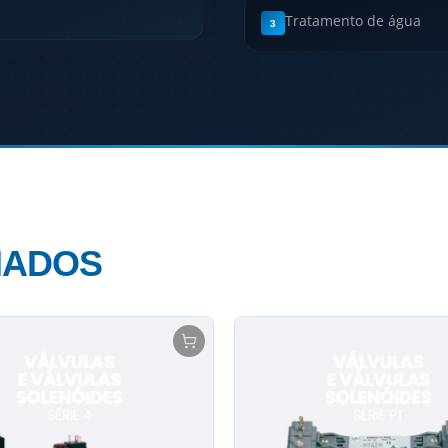
Tratamento de água
3
NADOS