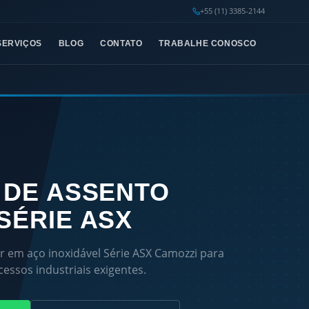
+55 (11) 3385-2144
SERVIÇOS
BLOG
CONTATO
TRABALHE CONOSCO
 DE ASSENTO
SÉRIE ASX
r em aço inoxidável Série ASX Camozzi para
cessos industriais exigentes.