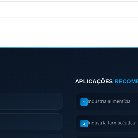
APLICAÇÕES
RECOM
Indústria alimentícia
1
Indústria farmacêutica
2