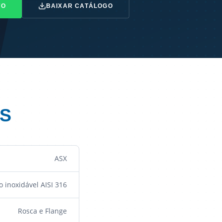
TO
BAIXAR CATÁLOGO
S
ASX
o inoxidável AISI 316
Rosca e Flange