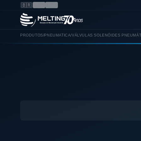
🇧🇷
🇪🇸
🇺🇸
PRODUTOS
/
PNEUMATICA
/
VÁLVULAS SOLENÓIDES PNEUMÁT