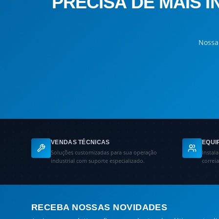
PRECISA DE MAIS 
Nossa 
VENDAS TÉCNICAS
EQUI
Soluções customizadas para sua operação
Instal
industrial com suporte especializado.
correi
RECEBA NOSSAS NOVIDADES