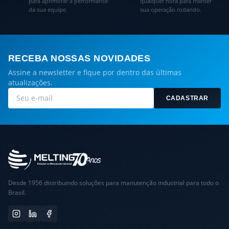
para aprimorar a performance
qualquer hora para manter
da sua equipe.
sua operação rodando.
RECEBA NOSSAS NOVIDADES
Assine a newsletter e fique por dentro das últimas
atualizações.
CADASTRAR
Desde 1956 distribuindo soluções para manutenção industrial para todo o
Brasil.