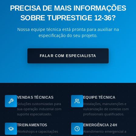
PRECISA DE MAIS INFORMAÇÕES
SOBRE TUPRESTIGE 12-36?
Nossa equipe técnica está pronta para auxiliar na
especificação do seu projeto.
FALAR COM ESPECIALISTA
VENDAS TÉCNICAS
EQUIPE TÉCNICA
Soluções customizadas para
Instalações, manutenções e
sua operação industrial com
vulcanização de correias com
suporte especializado.
profissionais qualificados.
TREINAMENTOS
EMERGÊNCIA 24H
Workshops e capacitações
Atendimento emergencial a