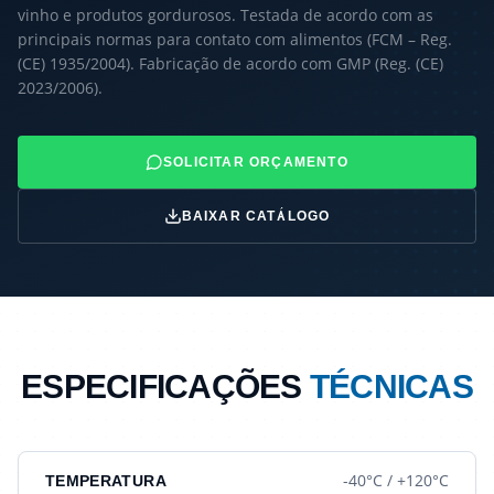
vinho e produtos gordurosos. Testada de acordo com as
principais normas para contato com alimentos (FCM – Reg.
(CE) 1935/2004). Fabricação de acordo com GMP (Reg. (CE)
2023/2006).
SOLICITAR ORÇAMENTO
BAIXAR CATÁLOGO
ESPECIFICAÇÕES
TÉCNICAS
-40°C / +120°C
TEMPERATURA