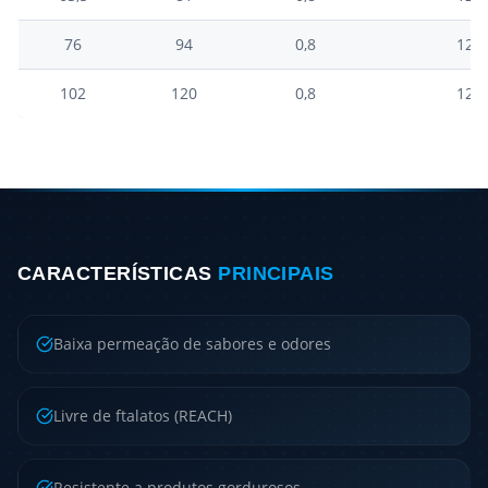
76
94
0,8
12
102
120
0,8
12
CARACTERÍSTICAS
PRINCIPAIS
Baixa permeação de sabores e odores
Livre de ftalatos (REACH)
Resistente a produtos gordurosos