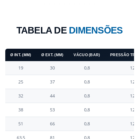
TABELA DE
DIMENSÕES
Ø INT. (MM)
Ø EXT. (MM)
VÁCUO (BAR)
PRESSÃO TRAB
19
30
0,8
12
25
37
0,8
12
32
44
0,8
12
38
53
0,8
12
51
66
0,8
12
63,5
81
0,8
12