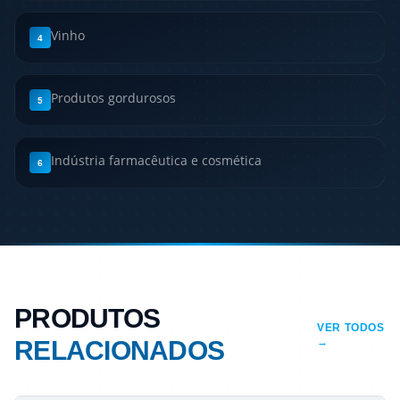
Vinho
4
Produtos gordurosos
5
Indústria farmacêutica e cosmética
6
PRODUTOS
VER TODOS
RELACIONADOS
→