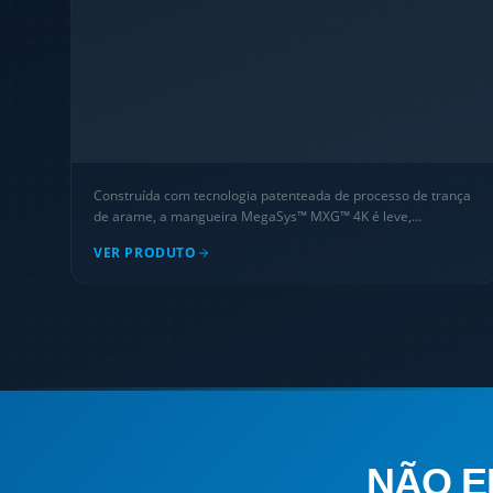
Construída com tecnologia patenteada de processo de trança
de arame, a mangueira MegaSys™ MXG™ 4K é leve,
altamente flexível e qualificada para 1.000.000 de ciclos de
VER PRODUTO
impulso — substituição imediata para mangueiras em espiral
convencionais.
NÃO E