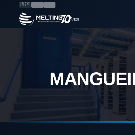
🇧🇷
🇪🇸
🇺🇸
MANGUEI