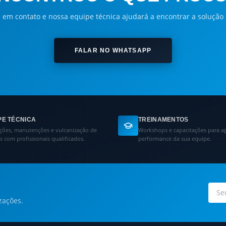
 em contato e nossa equipe técnica ajudará a encontrar a solução 
FALAR NO WHATSAPP
PE TÉCNICA
TREINAMENTOS
ações, manutenções e vulcanização de
Workshops e capacitações para a
as com profissionais qualificados.
performance da sua equipe.
zações.