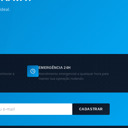
ideal.
EMERGÊNCIA 24H
primorar a
Atendimento emergencial a qualquer hora para
manter sua operação rodando.
CADASTRAR