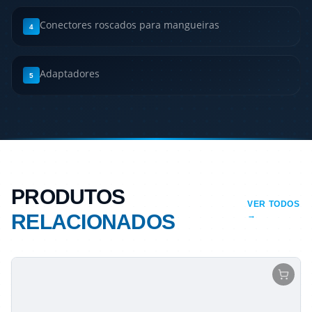
Conectores roscados para mangueiras
4
Adaptadores
5
PRODUTOS
VER TODOS
RELACIONADOS
→