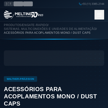
🇧🇷
🇪🇸
🇺🇸
+55 (11) 3385-2144
PRODUTOS
/
ENGATE-RAPIDO
/
SISTEMAS, MULTICONEXÕES E UNIDADES DE ALIMENTAÇÃO
/
ACESSÓRIOS PARA ACOPLAMENTOS MONO / DUST CAPS
WALTHER-PRÄZISION
ACESSÓRIOS PARA
ACOPLAMENTOS MONO / DUST
CAPS