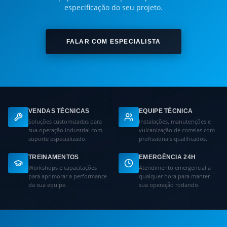
especificação do seu projeto.
FALAR COM ESPECIALISTA
VENDAS TÉCNICAS
EQUIPE TÉCNICA
Soluções customizadas para
Instalações, manutenções e
sua operação industrial com
vulcanização de correias com
suporte especializado.
profissionais qualificados.
TREINAMENTOS
EMERGÊNCIA 24H
Workshops e capacitações
Atendimento emergencial a
para aprimorar a performance
qualquer hora para manter
da sua equipe.
sua operação rodando.