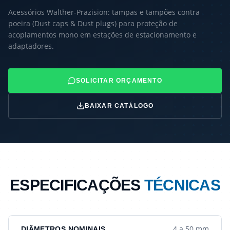
Acessórios Walther-Präzision: tampas e tampões contra
poeira (Dust caps & Dust plugs) para proteção de
acoplamentos mono em estações de estacionamento e
adaptadores.
SOLICITAR ORÇAMENTO
BAIXAR CATÁLOGO
ESPECIFICAÇÕES
TÉCNICAS
4 a 50 mm
DIÂMETROS NOMINAIS