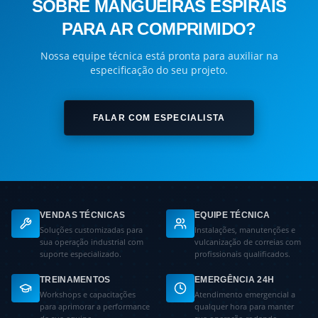
SOBRE MANGUEIRAS ESPIRAIS
PARA AR COMPRIMIDO?
Nossa equipe técnica está pronta para auxiliar na
especificação do seu projeto.
FALAR COM ESPECIALISTA
VENDAS TÉCNICAS
EQUIPE TÉCNICA
Soluções customizadas para
Instalações, manutenções e
sua operação industrial com
vulcanização de correias com
suporte especializado.
profissionais qualificados.
TREINAMENTOS
EMERGÊNCIA 24H
Workshops e capacitações
Atendimento emergencial a
para aprimorar a performance
qualquer hora para manter