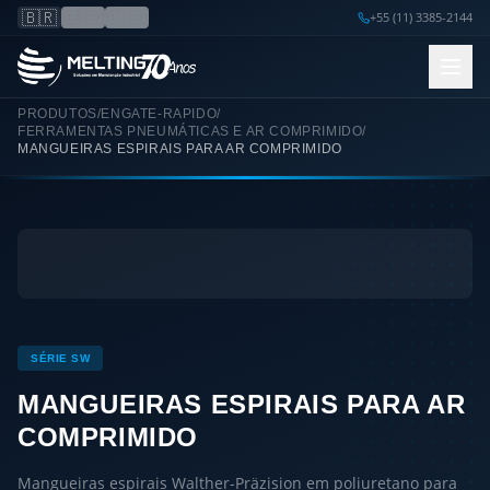
🇧🇷
🇪🇸
🇺🇸
+55 (11) 3385-2144
PRODUTOS
/
ENGATE-RAPIDO
/
FERRAMENTAS PNEUMÁTICAS E AR COMPRIMIDO
/
MANGUEIRAS ESPIRAIS PARA AR COMPRIMIDO
SÉRIE SW
MANGUEIRAS ESPIRAIS PARA AR
COMPRIMIDO
Mangueiras espirais Walther-Präzision em poliuretano para