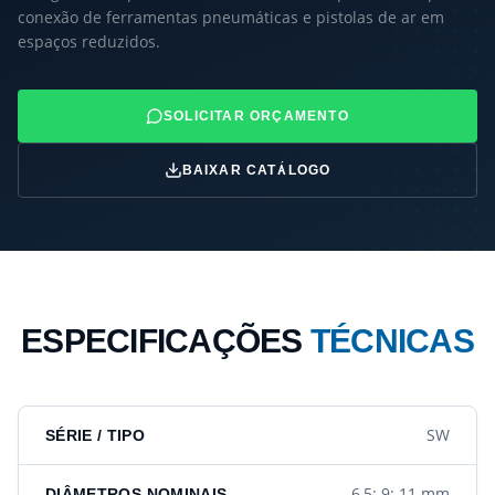
conexão de ferramentas pneumáticas e pistolas de ar em
espaços reduzidos.
SOLICITAR ORÇAMENTO
BAIXAR CATÁLOGO
ESPECIFICAÇÕES
TÉCNICAS
SW
SÉRIE / TIPO
6,5; 9; 11 mm
DIÂMETROS NOMINAIS