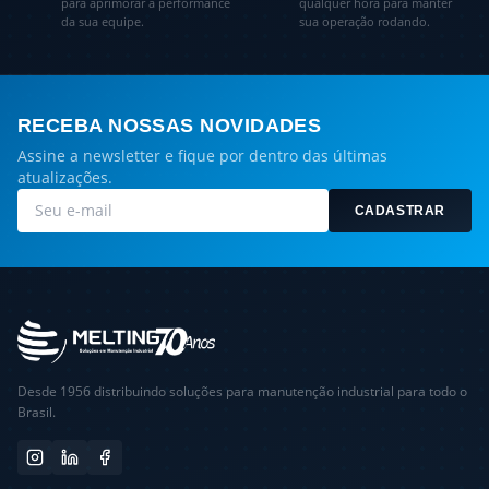
para aprimorar a performance
qualquer hora para manter
da sua equipe.
sua operação rodando.
RECEBA NOSSAS NOVIDADES
Assine a newsletter e fique por dentro das últimas
atualizações.
CADASTRAR
Desde 1956 distribuindo soluções para manutenção industrial para todo o
Brasil.