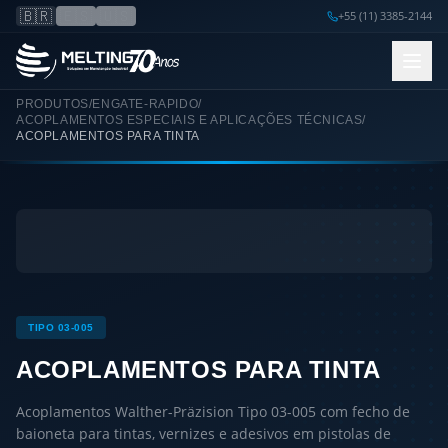
🇧🇷
🇪🇸
🇺🇸
+55 (11) 3385-2144
PRODUTOS
/
ENGATE-RAPIDO
/
ACOPLAMENTOS ESPECIAIS E APLICAÇÕES TÉCNICAS
/
ACOPLAMENTOS PARA TINTA
TIPO 03-005
ACOPLAMENTOS PARA TINTA
Acoplamentos Walther-Präzision Tipo 03-005 com fecho de
baioneta para tintas, vernizes e adesivos em pistolas de