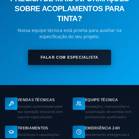
SOBRE ACOPLAMENTOS PARA
TINTA?
Nossa equipe técnica está pronta para auxiliar na
especificação do seu projeto.
FALAR COM ESPECIALISTA
VENDAS TÉCNICAS
EQUIPE TÉCNICA
Soluções customizadas para
Instalações, manutenções e
sua operação industrial com
vulcanização de correias com
suporte especializado.
profissionais qualificados.
TREINAMENTOS
EMERGÊNCIA 24H
Workshops e capacitações
Atendimento emergencial a