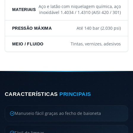
Aço e latão com niquelagem química, aço
MATERIAIS
inoxidável 1.4034 / 1.4310 (AISI 420 / 301)
Até 140 bar (2.030 psi)
PRESSÃO MÁXIMA
Tintas, vernizes, adesivos
MEIO / FLUIDO
CARACTERÍSTICAS
PRINCIPAIS
Manuseio fácil graças ao fecho de baioneta
Fácil de limpar