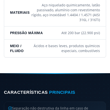
Aço niquelado quimicamente, latão
passivado, alumínio com revestimento
MATERIAIS
rígido, aço inoxidável 1.4404 / 1.4571 (AISI
316L / 316Ti)
Até 200 bar (22.900 psi)
PRESSÃO MÁXIMA
Ácidos e bases leves, produtos químicos
MEIO /
especiais, combustíveis
FLUIDO
CARACTERÍSTICAS
PRINCIPAIS
Separação não destrutiva da linha em caso de