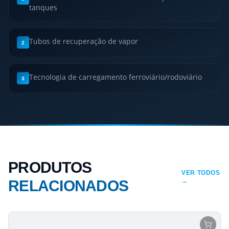
tanques
Tubos de recuperação de vapor
2
Tecnologia de carregamento ferroviário/rodoviário
3
PRODUTOS
VER TODOS
RELACIONADOS
→