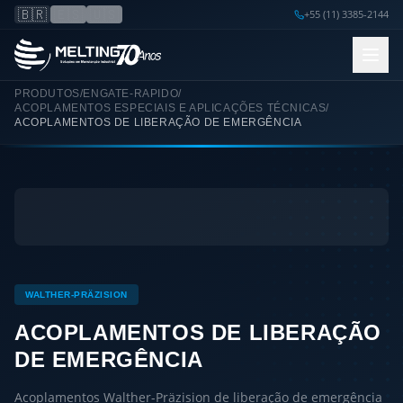
🇧🇷
🇪🇸
🇺🇸
+55 (11) 3385-2144
PRODUTOS
/
ENGATE-RAPIDO
/
ACOPLAMENTOS ESPECIAIS E APLICAÇÕES TÉCNICAS
/
ACOPLAMENTOS DE LIBERAÇÃO DE EMERGÊNCIA
WALTHER-PRÄZISION
ACOPLAMENTOS DE LIBERAÇÃO
DE EMERGÊNCIA
Acoplamentos Walther-Präzision de liberação de emergência