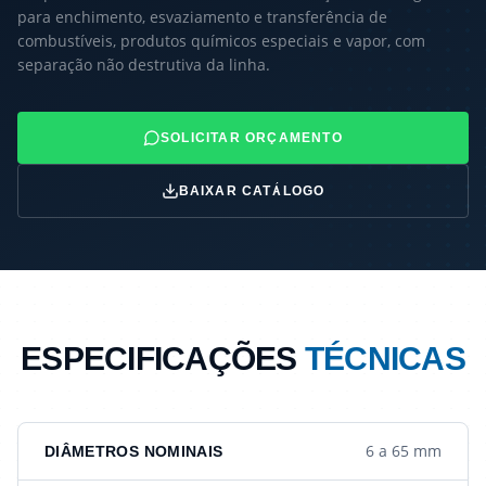
para enchimento, esvaziamento e transferência de
combustíveis, produtos químicos especiais e vapor, com
separação não destrutiva da linha.
SOLICITAR ORÇAMENTO
BAIXAR CATÁLOGO
ESPECIFICAÇÕES
TÉCNICAS
6 a 65 mm
DIÂMETROS NOMINAIS