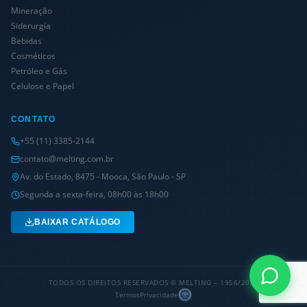
Mineração
Siderurgia
Bebidas
Cosméticos
Petróleo e Gás
Celulose e Papel
CONTATO
+55 (11) 3385-2144
contato@melting.com.br
Av. do Estado, 8475 - Mooca, São Paulo - SP
Segunda a sexta-feira, 08h00 às 18h00
BAIXAR CATÁLOGO
TODOS OS DIREITOS RESERVADOS © MELTING – 1956/
2026
Termos
Privacidade