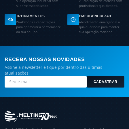
sua operação industrial com
vulcanização de correias com
suporte especializado.
profissionais qualificados.
TREINAMENTOS
EMERGÊNCIA 24H
Workshops e capacitações
Atendimento emergencial a
para aprimorar a performance
qualquer hora para manter
da sua equipe.
sua operação rodando.
RECEBA NOSSAS NOVIDADES
Assine a newsletter e fique por dentro das últimas
atualizações.
CADASTRAR