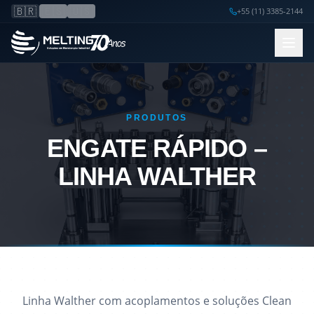
🇧🇷
🇪🇸
🇺🇸
+55 (11) 3385-2144
PRODUTOS
ENGATE RÁPIDO –
LINHA WALTHER
Linha Walther com acoplamentos e soluções Clean