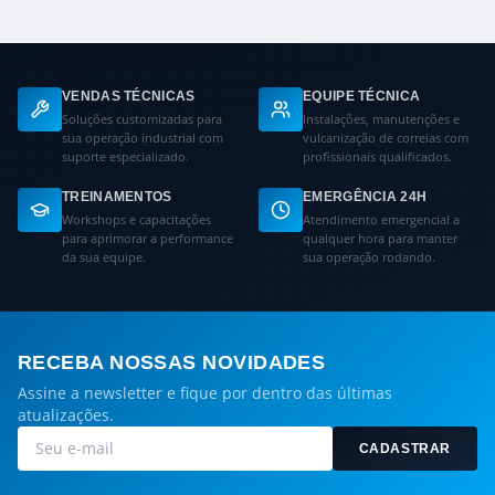
VENDAS TÉCNICAS
EQUIPE TÉCNICA
Soluções customizadas para
Instalações, manutenções e
sua operação industrial com
vulcanização de correias com
suporte especializado.
profissionais qualificados.
TREINAMENTOS
EMERGÊNCIA 24H
Workshops e capacitações
Atendimento emergencial a
para aprimorar a performance
qualquer hora para manter
da sua equipe.
sua operação rodando.
RECEBA NOSSAS NOVIDADES
Assine a newsletter e fique por dentro das últimas
atualizações.
CADASTRAR