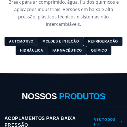
Break para ar comprimido, água, fluidos químicos e
aplicações industriais. Versões em baixa e alta
pressão, plásticos técnicos e sistemas não
intercambiáveis.
AUTOMOTIVO
MOLDES E INJEÇÃO
REFRIGERAÇÃO
HIDRÁULICA
FARMACÊUTICO
QUÍMICO
NOSSOS
PRODUTOS
ACOPLAMENTOS PARA BAIXA
VER TODOS
(
6
)
PRESSÃO