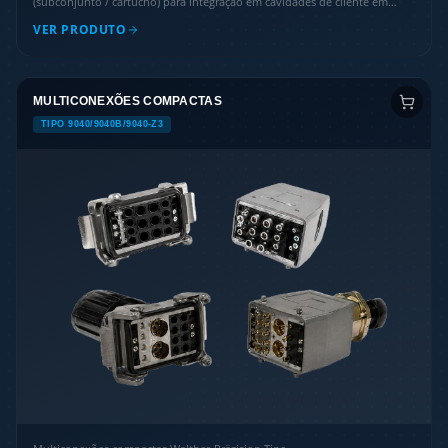
(subconjunto / cartucho) para integração em cavidades de cliente em
engenharia mecânica e máquinas-ferramenta.
VER PRODUTO
MULTICONEXÕES COMPACTAS
TIPO 9040/9040B/9040-Z3