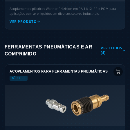
Acoplamentos plásticos Walther-Präzision em PA 11/12, PP e POM para
aplicações com ar e líquidos em diversos setores industriais.
VER PRODUTO
FERRAMENTAS PNEUMÁTICAS E AR
VER TODOS
(
4
)
COMPRIMIDO
ACOPLAMENTOS PARA FERRAMENTAS PNEUMÁTICAS
SÉRIE LT