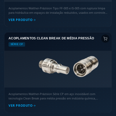
Acoplamentos Walther-Präzision Tipo FF-005 e IS-005 com ruptura limpa
para hidráulica em espaços de instalação reduzidos, usados em controles
hidráulicos e unidades de ensino.
VER PRODUTO
ACOPLAMENTOS CLEAN BREAK DE MÉDIA PRESSÃO
SÉRIE CP
Acoplamentos Walther-Präzision Série CP em aço inoxidável com
tecnologia Clean Break para média pressão em indústria química,
enchimento de tanques e carregamento de veículos.
VER PRODUTO