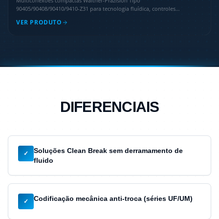
Multiconexões compactas Walther-Präzision Tipo
90405/90408/90410/9410-Z31 para tecnologia fluídica, controles
pneumáticos e refrigerados a água, com design modular.
VER PRODUTO
DIFERENCIAIS
Soluções Clean Break sem derramamento de
✓
fluido
Codificação mecânica anti-troca (séries UF/UM)
✓