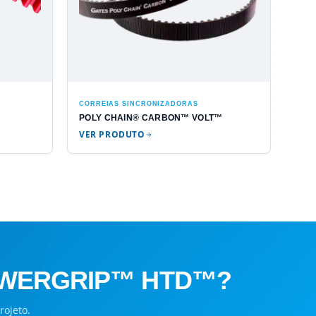
CORREIAS SINCRONIZADORAS
POLY CHAIN® CARBON™ VOLT™
VER PRODUTO
OWERGRIP™ HTD™?
rojeto.