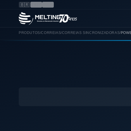
🇧🇷
🇪🇸
🇺🇸
PRODUTOS
/
CORREIAS
/
CORREIAS SINCRONIZADORAS
/
POW