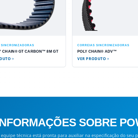
 SINCRONIZADORAS
CORREIAS SINCRONIZADORAS
LY CHAIN® GT CARBON™ 8M GT
POLY CHAIN® ADV™
ODUTO
VER PRODUTO
S INFORMAÇÕES SOBRE P
equipe técnica está pronta para auxiliar na especificação do seu p