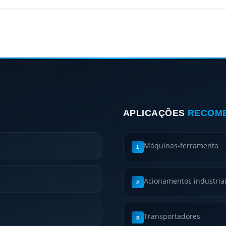
APLICAÇÕES
RECOM
Máquinas-ferramenta
1
Acionamentos industria
2
Transportadores
3