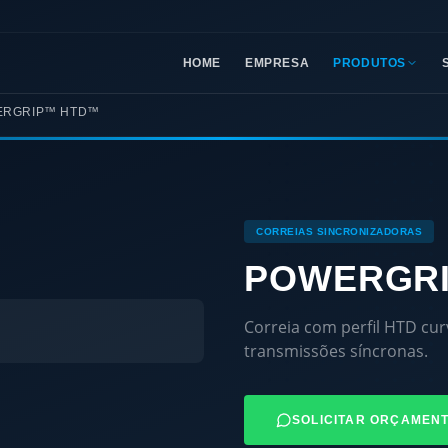
HOME
EMPRESA
PRODUTOS
ERGRIP™ HTD™
CORREIAS SINCRONIZADORAS
POWERGR
Correia com perfil HTD cur
transmissões síncronas.
SOLICITAR ORÇAMEN