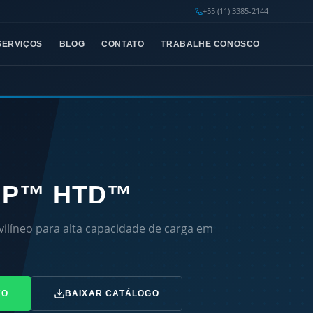
+55 (11) 3385-2144
SERVIÇOS
BLOG
CONTATO
TRABALHE CONOSCO
IP™ HTD™
vilíneo para alta capacidade de carga em
TO
BAIXAR CATÁLOGO