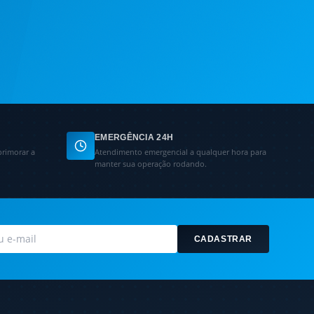
EMERGÊNCIA 24H
primorar a
Atendimento emergencial a qualquer hora para
manter sua operação rodando.
CADASTRAR