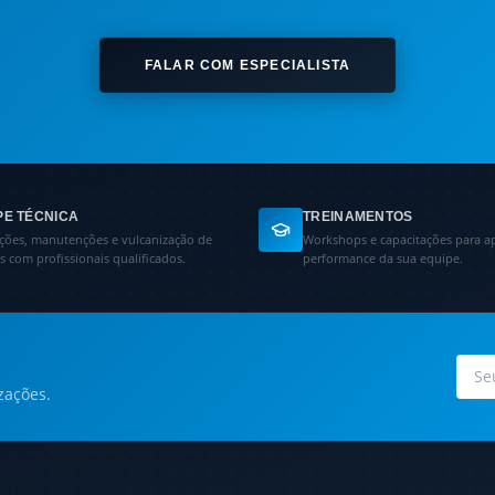
FALAR COM ESPECIALISTA
PE TÉCNICA
TREINAMENTOS
ações, manutenções e vulcanização de
Workshops e capacitações para a
as com profissionais qualificados.
performance da sua equipe.
zações.