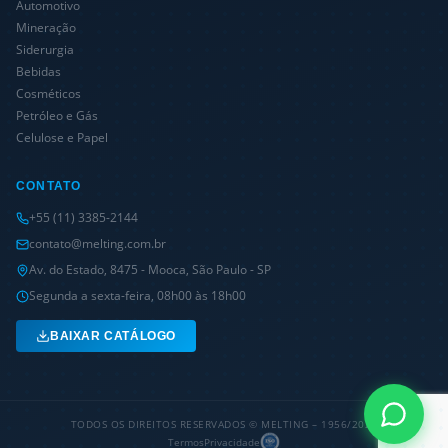
Automotivo
Mineração
Siderurgia
Bebidas
Cosméticos
Petróleo e Gás
Celulose e Papel
CONTATO
+55 (11) 3385-2144
contato@melting.com.br
Av. do Estado, 8475 - Mooca, São Paulo - SP
Segunda a sexta-feira, 08h00 às 18h00
BAIXAR CATÁLOGO
TODOS OS DIREITOS RESERVADOS © MELTING – 1956/
2026
Termos
Privacidade