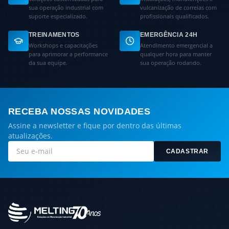
sua operação industrial com
vulcanização de correias com
suporte especializado.
profissionais qualificados.
TREINAMENTOS
EMERGÊNCIA 24H
Workshops e capacitações
Atendimento emergencial a
para aprimorar a performance
qualquer hora para manter
da sua equipe.
sua operação rodando.
RECEBA NOSSAS NOVIDADES
Assine a newsletter e fique por dentro das últimas
atualizações.
CADASTRAR