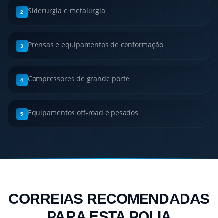
Siderurgia e metalurgia
2
Prensas e equipamentos de conformação
3
Compressores de grande porte
4
Equipamentos off-road e pesados
5
CORREIAS RECOMENDADAS
PARA ESTA POLIA