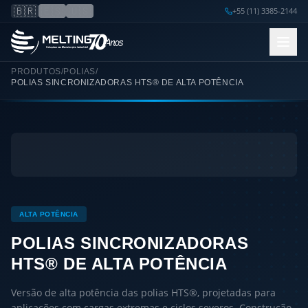
🇧🇷
🇪🇸
🇺🇸
+55 (11) 3385-2144
PRODUTOS
/
POLIAS
/
POLIAS SINCRONIZADORAS HTS® DE ALTA POTÊNCIA
ALTA POTÊNCIA
POLIAS SINCRONIZADORAS
HTS® DE ALTA POTÊNCIA
Versão de alta potência das polias HTS®, projetadas para
aplicações com cargas extremas e ciclos severos. Construção