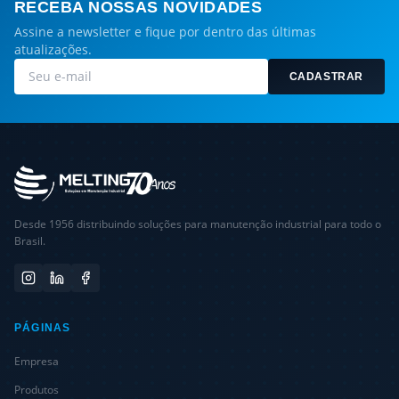
RECEBA NOSSAS NOVIDADES
Assine a newsletter e fique por dentro das últimas
atualizações.
CADASTRAR
Desde 1956 distribuindo soluções para manutenção industrial para todo o
Brasil.
PÁGINAS
Empresa
Produtos