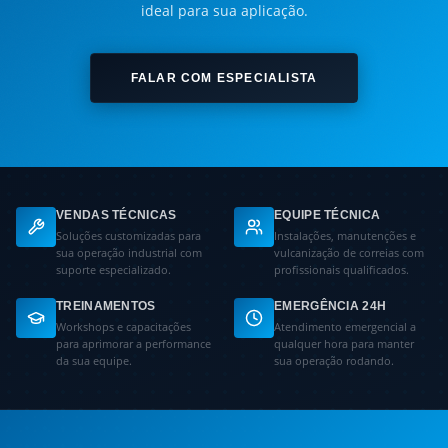
ideal para sua aplicação.
FALAR COM ESPECIALISTA
VENDAS TÉCNICAS
EQUIPE TÉCNICA
Soluções customizadas para
Instalações, manutenções e
sua operação industrial com
vulcanização de correias com
suporte especializado.
profissionais qualificados.
TREINAMENTOS
EMERGÊNCIA 24H
Workshops e capacitações
Atendimento emergencial a
para aprimorar a performance
qualquer hora para manter
da sua equipe.
sua operação rodando.