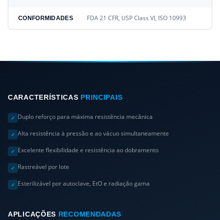
FDA 21 CFR, USP Class VI, ISO 10993
CONFORMIDADES
CARACTERÍSTICAS
PRINCIPAIS
Duplo reforço para máxima resistência mecânica
✓
Alta resistência à pressão e ao vácuo simultaneamente
✓
Excelente flexibilidade e resistência ao dobramento
✓
Rastreável por lote
✓
Esterilizável por autoclave, EtO e radiação gama
✓
APLICAÇÕES
RECOMENDADAS