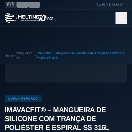
🇧🇷
🇪🇸
🇺🇸
+55 (11) 3385-2144
Mangueiras
Imavacfit® – Mangueira de Silicone com Trança de Poliéster e
Home
AMI
Espiral SS 316L
DUPLO REFORÇO
IMAVACFIT® – MANGUEIRA DE
SILICONE COM TRANÇA DE
POLIÉSTER E ESPIRAL SS 316L