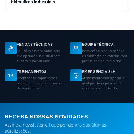
hidráulicas industriais
VENDAS TÉCNICAS
EQUIPE TÉCNICA
Soluções customizadas para
Instalações, manutenções e
sua operação industrial com
vulcanização de correias com
suporte especializado.
profissionais qualificados.
TREINAMENTOS
EMERGÊNCIA 24H
Workshops e capacitações
Atendimento emergencial a
para aprimorar a performance
qualquer hora para manter
da sua equipe.
sua operação rodando.
RECEBA NOSSAS NOVIDADES
Assine a newsletter e fique por dentro das últimas
atualizações.